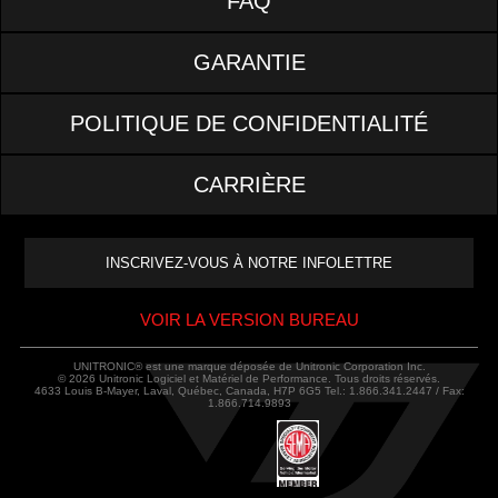
FAQ
GARANTIE
POLITIQUE DE CONFIDENTIALITÉ
CARRIÈRE
VOIR LA VERSION BUREAU
UNITRONIC® est une marque déposée de Unitronic Corporation Inc.
© 2026 Unitronic Logiciel et Matériel de Performance. Tous droits réservés.
4633 Louis B-Mayer, Laval, Québec, Canada, H7P 6G5 Tel.: 1.866.341.2447 / Fax:
1.866.714.9893